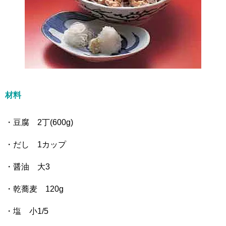
材料
・豆腐 2丁(600g)
・だし 1カップ
・醤油 大3
・乾蕎麦 120g
・塩 小1/5