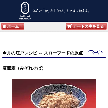
ホーム
カートの中を見る
今月の江戸レシピ
～ スローフードの原点
霙蕎麦（みぞれそば）